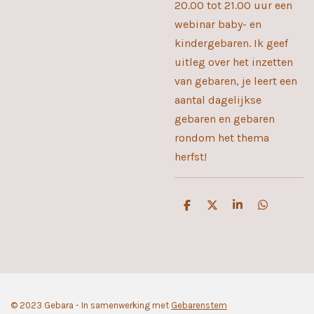
20.00 tot 21.00 uur een
webinar baby- en
kindergebaren. Ik geef
uitleg over het inzetten
van gebaren, je leert een
aantal dagelijkse
gebaren en gebaren
rondom het thema
herfst!
D
D
S
D
e
e
h
e
l
e
a
l
e
l
r
e
n
e
n
© 2023 Gebara - In samenwerking met
Gebarenstem