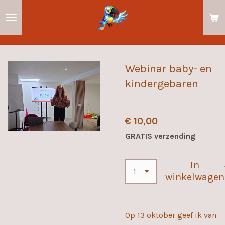
Ga
direct
naar
de
hoofdinhoud
Webinar baby- en
kindergebaren
€ 10,00
GRATIS verzending
In
winkelwagen
Op 13 oktober geef ik van