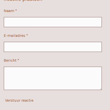
e
l
r
e
n
e
n
Naam *
E-mailadres *
Bericht *
Verstuur reactie